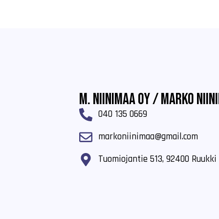
M. Niinimaa Oy / Marko Niin
040 135 0669
markoniinimaa@gmail.com
Tuomiojantie 513, 92400 Ruukki