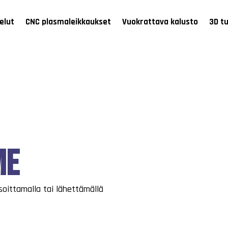
elut
CNC plasmaleikkaukset
Vuokrattava kalusto
3D t
me
 soittamalla tai lähettämällä