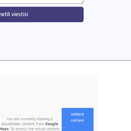
hetä viestisi
Unblock
You are currently viewing a
content
placeholder content from
Google
Maps
. To access the actual content,