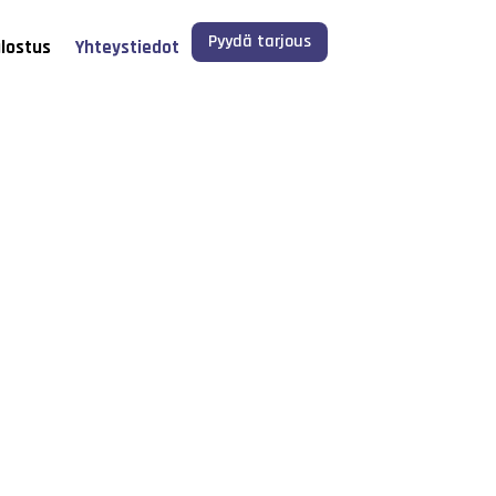
Pyydä tarjous
ulostus
Yhteystiedot